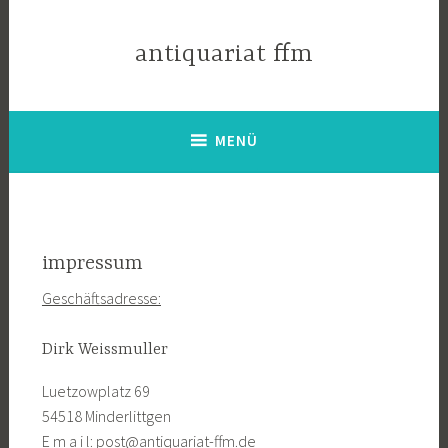
Zum
Inhalt
antiquariat ffm
springen
MENÜ
impressum
Geschäftsadresse:
Dirk Weissmuller
Luetzowplatz 69
54518 Minderlittgen
E m a i l:
post@antiquariat-ffm.de